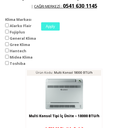
0541 630 1145
|
ÇAĞRI MERKEZİ :
Klima Markası
Alarko Flair
Fujiplus
General Klima
Gree Klima
Hantech
Midea Klima
Toshiba
Ürün Kodu:
Multi Konsol 18000 BTU/h
Multi Konsol Tipi İç Ünite – 18000 BTU/h