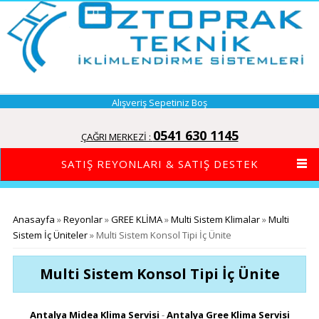
Alışveriş Sepetiniz Boş
0541 630 1145
ÇAĞRI MERKEZİ :
SATIŞ REYONLARI & SATIŞ DESTEK
Buradasınız
Anasayfa
»
Reyonlar
»
GREE KLİMA
»
Multi Sistem Klimalar
»
Multi
Sistem İç Üniteler
» Multi Sistem Konsol Tipi İç Ünite
Multi Sistem Konsol Tipi İç Ünite
Antalya Midea Klima Servisi
-
Antalya Gree Klima Servisi