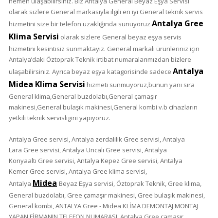
hemen ulaşabilirsiniz. Biz Antalya General Beyaz Eşya Servisi
olarak sizlere General markasıyla ilgili en iyi General teknik servis
Antalya Gree
hizmetini size bir telefon uzaklığında sunuyoruz.
Klima Servisi
olarak sizlere General beyaz eşya servis
hizmetini kesintisiz sunmaktayız. General markalı ürünleriniz için
Antalya’daki Öztoprak Teknik irtibat numaralarımızdan bizlere
Antalya
ulaşabilirsiniz. Ayrıca beyaz eşya katagorisinde sadece
Midea Klima Servisi
hizmeti sunmuyoruz,bunun yanı sıra
General klima,General buzdolabı,General çamaşır
makinesi,General bulaşık makinesi,General kombi v.b cihazların
yetkili teknik servisligini yapıyoruz.
Antalya Gree servisi, Antalya zerdalilik
Gree
servisi, Antalya
Lara
Gree
servisi, Antalya Uncalı
Gree
servisi, Antalya
Konyaaltı
Gree
servisi, Antalya Kepez
Gree
servisi, Antalya
Kemer
Gree
servisi, Antalya
Gree
klima servisi,
Midea
Antalya
Beyaz Eşya servisi, Öztoprak Teknik,
Gree
klima,
General buzdolabı,
Gree
çamaşır makinesi,
Gree
bulaşık makinesi,
General kombi, ANTALYA
Gree - Midea
KLİMA DEMONTAJ MONTAJ
YAPAN FİRMANIN TELEFON NUMARASI, Antalya
Gree
çamaşır