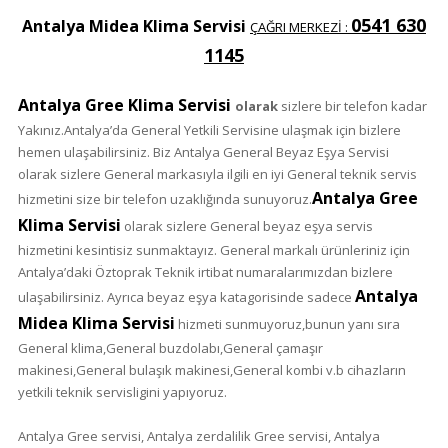
0541 630
Antalya Midea Klima Servisi
ÇAĞRI MERKEZİ :
1145
Antalya Gree Klima Servisi
olarak
sizlere bir telefon kadar
Yakınız.Antalya’da General Yetkili Servisine ulaşmak için bizlere
hemen ulaşabilirsiniz. Biz Antalya General Beyaz Eşya Servisi
olarak sizlere General markasıyla ilgili en iyi General teknik servis
Antalya Gree
hizmetini size bir telefon uzaklığında sunuyoruz.
Klima Servisi
olarak sizlere General beyaz eşya servis
hizmetini kesintisiz sunmaktayız. General markalı ürünleriniz için
Antalya’daki Öztoprak Teknik irtibat numaralarımızdan bizlere
Antalya
ulaşabilirsiniz. Ayrıca beyaz eşya katagorisinde sadece
Midea Klima Servisi
hizmeti sunmuyoruz,bunun yanı sıra
General klima,General buzdolabı,General çamaşır
makinesi,General bulaşık makinesi,General kombi v.b cihazların
yetkili teknik servisligini yapıyoruz.
Antalya Gree servisi, Antalya zerdalilik
Gree
servisi, Antalya