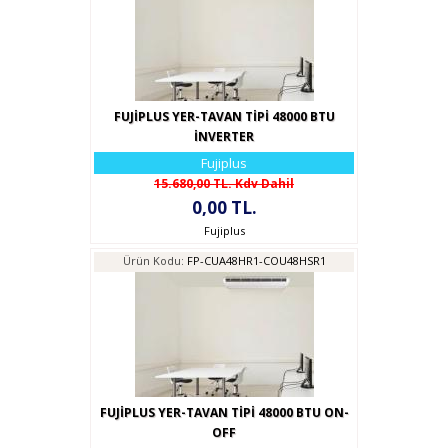
FUJİPLUS YER-TAVAN TİPİ 48000 BTU
İNVERTER
Fujiplus
15.680,00 TL. Kdv Dahil
0,00 TL.
Fujiplus
Ürün Kodu:
FP-CUA48HR1-COU48HSR1
FUJİPLUS YER-TAVAN TİPİ 48000 BTU ON-
OFF