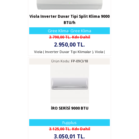
Viola Inverter Duvar Tipi Split Klima 9000
BTU/h
Gree Klima
,
Gree Klima
3.790,00 TL. Kdv Dahil
2.950,00 TL.
Viola ( Inverter Duvar Tipi Klimalar )
,
Viola (
Inverter Duvar Tipi Klimalar )
,
GREE KLİMA
Ürün Kodu:
FP-09CI/18
İRO SERİSİ 9000 BTU
Fujiplus
3.125,00 TL. Kdv Dahil
3.050,01 TL.