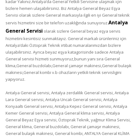
kadar Yakınız.Antalya’da General Yetkili Servisine ulaşmak için
bizlere hemen ulaşabilirsiniz. Biz Antalya General Beyaz Eşya
Servisi olarak sizlere General markasıyla ilgili en iyi General teknik
Antalya
servis hizmetini size bir telefon uzaklığında sunuyoruz.
General Servisi
olarak sizlere General beyaz eşya servis
hizmetini kesintisiz sunmaktayız. General markalı ürünleriniz için
Antalya’daki Öztoprak Teknik irtibat numaralarımızdan bizlere
ulaşabilirsiniz. Ayrıca beyaz eşya katagorisinde sadece Antalya
General servisi hizmeti sunmuyoruz,bunun yanı sıra General
klima,General buzdolabı,General çamaşır makinesi,General bulaşık
makinesi,General kombi v.b cihazların yetkili teknik servisligini
yapıyoruz.
Antalya General servisi, Antalya zerdalilik General servisi, Antalya
Lara General servisi, Antalya Uncalı General servisi, Antalya
Konyaaltı General servisi, Antalya Kepez General servisi, Antalya
Kemer General servisi, Antalya General klima servisi, Antalya
General Beyaz Eşya servisi, Öztoprak Teknik, yağmur Klima Servisi,
General klima, General buzdolabı, General çamaşır makinesi,
General bulaşık makinesi, General kombi, ANTALYA General KLİMA