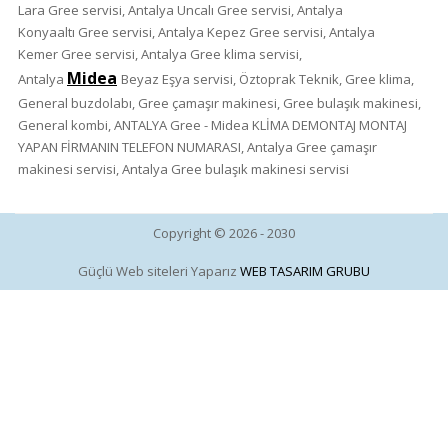
Lara
Gree
servisi, Antalya Uncalı
Gree
servisi, Antalya
Konyaaltı
Gree
servisi, Antalya Kepez
Gree
servisi, Antalya
Kemer
Gree
servisi, Antalya
Gree
klima servisi,
Midea
Antalya
Beyaz Eşya servisi, Öztoprak Teknik,
Gree
klima,
General buzdolabı,
Gree
çamaşır makinesi,
Gree
bulaşık makinesi,
General kombi, ANTALYA
Gree - Midea
KLİMA DEMONTAJ MONTAJ
YAPAN FİRMANIN TELEFON NUMARASI, Antalya
Gree
çamaşır
makinesi servisi, Antalya
Gree
bulaşık makinesi servisi
Copyright © 2026 - 2030
Güçlü Web siteleri Yaparız
WEB TASARIM GRUBU