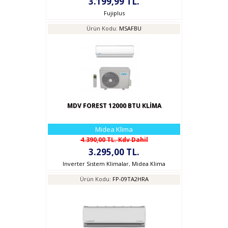
3.199,99 TL.
Fujiplus
Ürün Kodu:
MSAFBU
MDV FOREST 12000 BTU KLİMA
Midea Klima
4.390,00 TL. Kdv Dahil
3.295,00 TL.
Inverter Sistem Klimalar
,
Midea Klima
Ürün Kodu:
FP-09TA2HRA