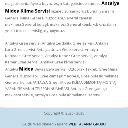
Antalya
ulaşabilirsiniz. Ayrıca beyaz eşya katagorisinde sadece
Midea Klima Servisi
hizmeti sunmuyoruz,bunun yanı sıra
General klima,General buzdolabı,General çamaşır
makinesi,General bulaşık makinesi,General kombi v.b cihazların
yetkili teknik servisligini yapıyoruz.
Antalya Gree servisi, Antalya zerdalilik
Gree
servisi, Antalya
Lara
Gree
servisi, Antalya Uncalı
Gree
servisi, Antalya
Konyaaltı
Gree
servisi, Antalya Kepez
Gree
servisi, Antalya
Kemer
Gree
servisi, Antalya
Gree
klima servisi,
Midea
Antalya
Beyaz Eşya servisi, Öztoprak Teknik,
Gree
klima,
General buzdolabı,
Gree
çamaşır makinesi,
Gree
bulaşık makinesi,
General kombi, ANTALYA
Gree - Midea
KLİMA DEMONTAJ MONTAJ
YAPAN FİRMANIN TELEFON NUMARASI, Antalya
Gree
çamaşır
makinesi servisi, Antalya
Gree
bulaşık makinesi servisi
Copyright © 2026 - 2030
Güçlü Web siteleri Yaparız
WEB TASARIM GRUBU