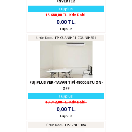
İNVERTER
Fujiplus
15.680,00 TL. Kdv Dahil
0,00 TL.
Fujiplus
Ürün Kodu:
FP-CUA48HR1-COU48HSR1
FUJİPLUS YER-TAVAN TİPİ 48000 BTU ON-
OFF
Fujiplus
10.712,00 TL. Kdv Dahil
0,00 TL.
Fujiplus
Ürün Kodu:
FP-12NF3HRA