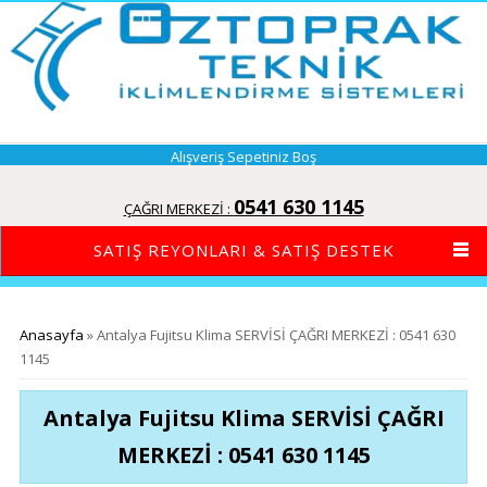
Alışveriş Sepetiniz Boş
0541 630 1145
ÇAĞRI MERKEZİ :
SATIŞ REYONLARI & SATIŞ DESTEK
Buradasınız
Anasayfa
» Antalya Fujitsu Klima SERVİSİ ÇAĞRI MERKEZİ : 0541 630
1145
Antalya Fujitsu Klima SERVİSİ ÇAĞRI
MERKEZİ : 0541 630 1145