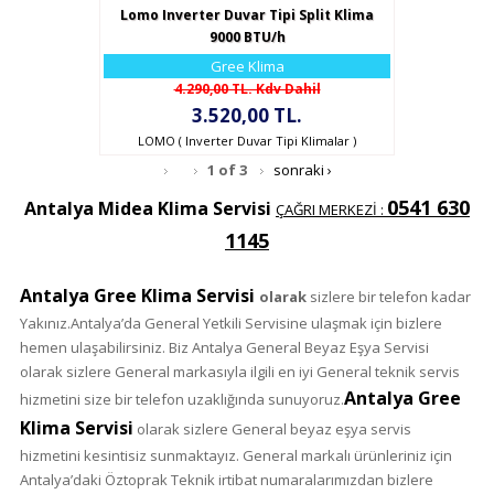
Lomo Inverter Duvar Tipi Split Klima
9000 BTU/h
Gree Klima
4.290,00 TL. Kdv Dahil
3.520,00 TL.
LOMO ( Inverter Duvar Tipi Klimalar )
1 of 3
sonraki ›
0541 630
Antalya Midea Klima Servisi
ÇAĞRI MERKEZİ :
1145
Antalya Gree Klima Servisi
olarak
sizlere bir telefon kadar
Yakınız.Antalya’da General Yetkili Servisine ulaşmak için bizlere
hemen ulaşabilirsiniz. Biz Antalya General Beyaz Eşya Servisi
olarak sizlere General markasıyla ilgili en iyi General teknik servis
Antalya Gree
hizmetini size bir telefon uzaklığında sunuyoruz.
Klima Servisi
olarak sizlere General beyaz eşya servis
hizmetini kesintisiz sunmaktayız. General markalı ürünleriniz için
Antalya’daki Öztoprak Teknik irtibat numaralarımızdan bizlere