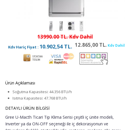
13990.00 TL. Kdv Dahil
12.865,00 TL.
Kdv Dahil
10.902,54 TL.
Kdv Hariç Fiyat :
Ürün Açıklaması
Soğutma Kapasitesi:
44.356 BTU/h
Isıtma Kapasitesi:
47.768 BTU/h
DETAYLI ÜRÜN BİLGİSİ
Gree U-Macth Ticari Tip Klima Serisi çeşitli iç ünite modeli,
Inverter ya da ON-OFF seçeneği ile iç dekorasyonun ve