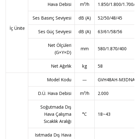
Hava Debisi
m³/h
1.850/1.800/1.700/1
Ses Basınç Seviyesi
dB (A)
52/50/48/45
İç Ünite
Ses Güç Seviyesi
dB (A)
63/61/58/56
Net Ölçüleri
mm
580/1.870/400
(G×Y×D)
Net Ağırlık
kg
58
Model Kodu
—
GVH48AH-M3DNA5
D.Ü. Hava Debisi
m³/h
2.000
Soğutmada Dış
Hava Çalışma
°C
18~43
Sıcaklık Aralığı
Isıtmada Dış Hava