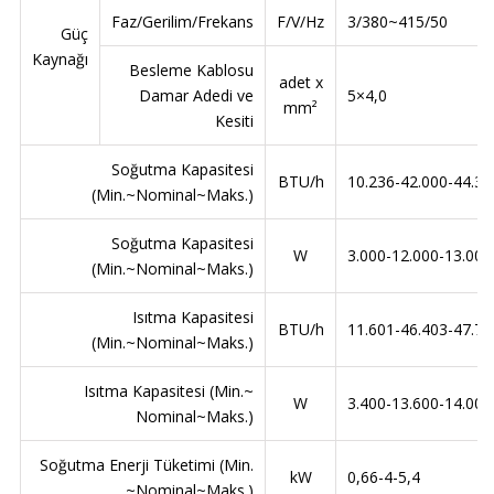
Faz/Gerilim/Frekans
F/V/Hz
3/380~415/50
Güç
Kaynağı
Besleme Kablosu
adet x
Damar Adedi ve
5×4,0
mm²
Kesiti
Soğutma Kapasitesi
BTU/h
10.236-42.000-44.35
(Min.~Nominal~Maks.)
Soğutma Kapasitesi
W
3.000-12.000-13.000
(Min.~Nominal~Maks.)
Isıtma Kapasitesi
BTU/h
11.601-46.403-47.76
(Min.~Nominal~Maks.)
Isıtma Kapasitesi (Min.~
W
3.400-13.600-14.000
Nominal~Maks.)
Soğutma Enerji Tüketimi (Min.
kW
0,66-4-5,4
~Nominal~Maks.)