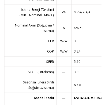
Isıtma Enerji Tüketimi
kW
0,7-4,2-4,4
(Min.~Nominal~Maks.)
Nominal Akım (Soğutma /
A
6/6,50
Isıtma)
EER
W/W
3
COP
W/W
3,24
SEER
—
5,10
SCOP (Ortalama)
—
3,80
Sezonsal Enerji Sınıfı
—
A / A
(Soğutma/Isıtma)
Model Kodu
—
GVH48AH-M3DNA5