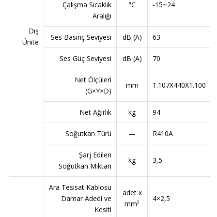
Çalışma Sıcaklık
°C
-15~24
Aralığı
Dış
Ses Basınç Seviyesi
dB (A)
63
Ünite
Ses Güç Seviyesi
dB (A)
70
Net Ölçüleri
mm
1.107X440X1.100
(G×Y×D)
Net Ağırlık
kg
94
Soğutkan Türü
—
R410A
Şarj Edilen
kg
3,5
Soğutkan Miktarı
Ara Tesisat Kablosu
adet x
Damar Adedi ve
4×2,5
mm²
Kesiti