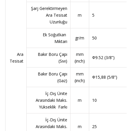
Şarj Gerektirmeyen
Ara Tesisat
m
5
Uzunluğu
Ek Soğutkan
gr/m
50
Miktarı
Ara
Bakır Boru Çapı
mm
Ф9.52 (3/8”)
Tesisat
(Sıvı)
(inch)
Bakır Boru Çapı
mm
Ф15,88 (5/8”)
(Gaz)
(inch)
İç-Dış Ünite
Arasındaki Maks.
m
10
Yükseklik Farkı
İç-Dış Ünite
Arasındaki Maks.
m
25