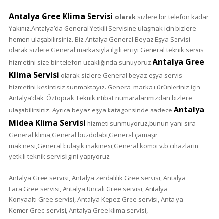
Antalya Gree Klima Servisi
olarak
sizlere bir telefon kadar
Yakınız.Antalya’da General Yetkili Servisine ulaşmak için bizlere
hemen ulaşabilirsiniz. Biz Antalya General Beyaz Eşya Servisi
olarak sizlere General markasıyla ilgili en iyi General teknik servis
Antalya Gree
hizmetini size bir telefon uzaklığında sunuyoruz.
Klima Servisi
olarak sizlere General beyaz eşya servis
hizmetini kesintisiz sunmaktayız. General markalı ürünleriniz için
Antalya’daki Öztoprak Teknik irtibat numaralarımızdan bizlere
Antalya
ulaşabilirsiniz. Ayrıca beyaz eşya katagorisinde sadece
Midea Klima Servisi
hizmeti sunmuyoruz,bunun yanı sıra
General klima,General buzdolabı,General çamaşır
makinesi,General bulaşık makinesi,General kombi v.b cihazların
yetkili teknik servisligini yapıyoruz.
Antalya Gree servisi, Antalya zerdalilik
Gree
servisi, Antalya
Lara
Gree
servisi, Antalya Uncalı
Gree
servisi, Antalya
Konyaaltı
Gree
servisi, Antalya Kepez
Gree
servisi, Antalya
Kemer
Gree
servisi, Antalya
Gree
klima servisi,