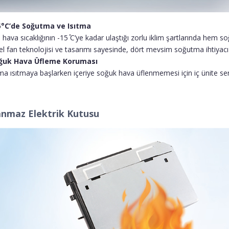
5°C’de Soğutma ve Isıtma
 hava sıcaklığının -15 ̊C’ye kadar ulaştığı zorlu iklim şartlarında hem 
l fan teknolojisi ve tasarımı sayesinde, dört mevsim soğutma ihtiyacı ol
ğuk Hava Üfleme Koruması
ma ısıtmaya başlarken içeriye soğuk hava üflenmemesi için iç ünite serpa
nmaz Elektrik Kutusu