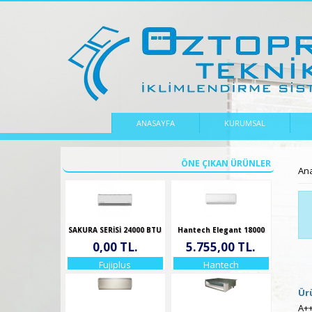
ANASAYFA
KURUMSAL
ÖNE ÇIKAN ÜRÜNLER
Bu
An
SAKURA SERİSİ 24000 BTU
Hantech Elegant 18000
BTU Split Duvar Tipi
0,00 TL.
5.755,00 TL.
Fujiplus
Hantech
Ür
A+