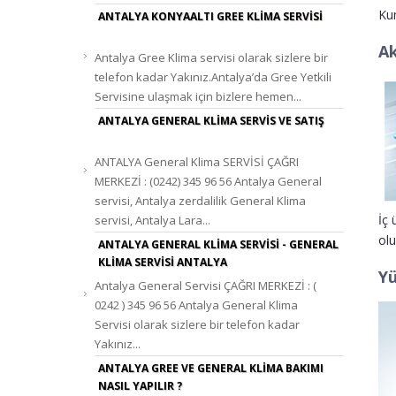
MULTI KASET TIPI İÇ ÜNITE 18000 BTU/H
Kum
ANTALYA KONYAALTI GREE KLIMA SERVISI
2.254,24 TL.
Fiyat:
Ak
Antalya Gree Klima servisi olarak sizlere bir
telefon kadar Yakınız.Antalya’da Gree Yetkili
Servisine ulaşmak için bizlere hemen...
ANTALYA GENERAL KLIMA SERVIS VE SATIŞ
ANTALYA General Klima SERVİSİ ÇAĞRI
MERKEZİ : (0242) 345 96 56 Antalya General
servisi, Antalya zerdalilik General Klima
İç 
servisi, Antalya Lara...
olu
ANTALYA GENERAL KLIMA SERVISI - GENERAL
KLIMA SERVISI ANTALYA
Yü
Antalya General Servisi ÇAĞRI MERKEZİ : (
0242 ) 345 96 56 Antalya General Klima
Servisi olarak sizlere bir telefon kadar
Yakınız...
ANTALYA GREE VE GENERAL KLIMA BAKIMI
NASIL YAPILIR ?