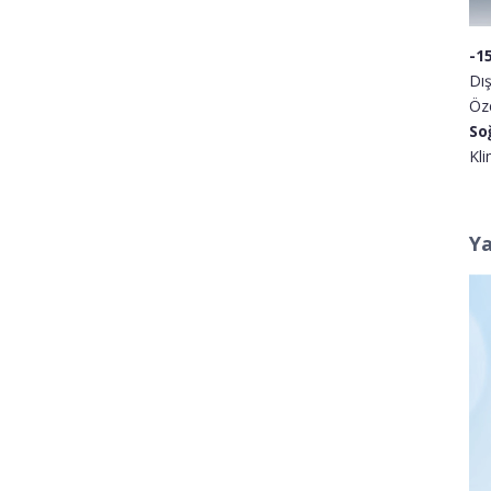
-1
Dış
Öze
So
Kli
Ya