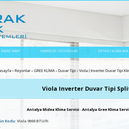
ENERJİ SINIFI
HABERLER / DUYURULAR
DETAYLI KLİMA ARA
radasınız
asayfa
»
Reyonlar
»
GREE KLİMA
»
Duvar Tipi
»
Viola ( Inverter Duvar Tipi Kli
Viola Inverter Duvar Tipi Spl
Antalya Midea Klima Servisi
-
Antalya Gree Klima Servi
ün Kodu:
Viola 9000 BTU/h
+