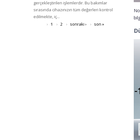
gerçekleştirilen işlemlerdir. Bu bakımlar
sırasında cihazınızın tüm değerleri kontrol
Nor
edilmekte, iç...
bilg
Sayfalar
1
2
sonraki ›
son »
Dü