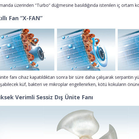
anda üzerinden “Turbo“ düğmesine basıldığında istenilen iç ortam konf
ıllı Fan “X-FAN”
ünite fanı cihaz kapatıldıktan sonra bir süre daha çalışarak serpantin y
şabilecek küf, bakteri ve mikroplar engellenirken, kötü kokuların önüne
ksek Verimli Sessiz Dış Ünite Fanı