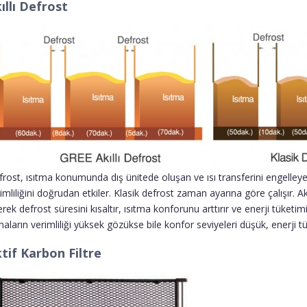
ıllı Defrost
rost, ısıtma konumunda dış ünitede oluşan ve ısı transferini engelleyen
imliliğini doğrudan etkiler. Klasik defrost zaman ayarına göre çalışır. A
erek defrost süresini kısaltır, ısıtma konforunu arttırır ve enerji tüke
maların verimliliği yüksek gözükse bile konfor seviyeleri düşük, enerji tü
tif Karbon Filtre