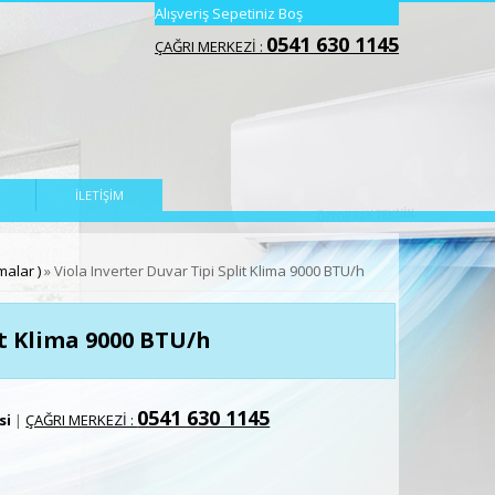
Alışveriş Sepetiniz Boş
0541 630 1145
ÇAĞRI MERKEZİ :
İLETIŞIM
malar )
» Viola Inverter Duvar Tipi Split Klima 9000 BTU/h
it Klima 9000 BTU/h
0541 630 1145
si
|
ÇAĞRI MERKEZİ :