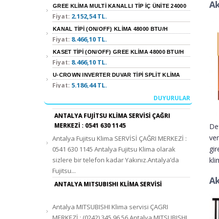
Ak
GREE KLIMA MULTI KANALLI TIP İÇ ÜNITE 24000
2.152,54 TL.
Fiyat:
BTU/H
KANAL TIPI (ON/OFF) KLIMA 48000 BTU/H
8.466,10 TL.
Fiyat:
KASET TIPI (ON/OFF) GREE KLIMA 48000 BTU/H
8.466,10 TL.
Fiyat:
U-CROWN INVERTER DUVAR TIPI SPLIT KLIMA
5.186,44 TL.
Fiyat:
12000 BTU/H
DUYURULAR
KASET TIPI INVERTER GREE KLIMA 24000 BTU/H
7.754,24 TL.
Fiyat:
ANTALYA FUJITSU KLIMA SERVİSİ ÇAĞRI
KANAL TIPI INVERTER GREE KLIMA 60000 BTU/H
MERKEZİ : 0541 630 1145
Def
14.822,03 TL.
Fiyat:
ver
Antalya Fujitsu Klima SERVİSİ ÇAĞRI MERKEZİ :
MİDEA BLANC 9000 BTU KLİMA
gir
0541 630 1145 Antalya Fujitsu Klima olarak
2.473,73 TL.
Fiyat:
kli
sizlere bir telefon kadar Yakınız.Antalya’da
SALON TIPI INVERTER GREE KLIMA 48000 BTU/H
Fujitsu...
10.902,54 TL.
Fiyat:
Ak
ANTALYA MITSUBISHI KLIMA SERVISI
YER/TAVAN TIPI INVERTER GREE KLIMA 24000
7.483,05 TL.
Fiyat:
BTU/H
Antalya MITSUBISHI Klima servisi ÇAGRI
VIOLA INVERTER DUVAR TIPI SPLIT KLIMA 9000
MERKEZİ : (0242) 345 96 56 Antalya MITSUBISHI