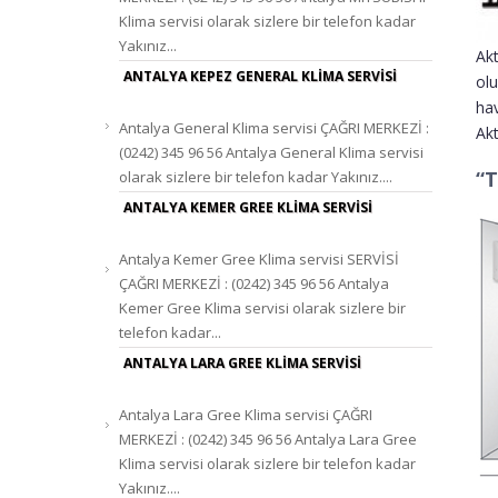
2.500,00 TL.
Fiyat:
BTU/H
Klima servisi olarak sizlere bir telefon kadar
LOMO INVERTER DUVAR TIPI SPLIT KLIMA 9000
Yakınız...
Akt
2.983,05 TL.
Fiyat:
BTU/H
ANTALYA KEPEZ GENERAL KLIMA SERVISI
olu
YER/TAVAN TIPI INVERTER GREE KLIMA 48000
hav
12.470,34 TL.
Fiyat:
BTU/H
Antalya General Klima servisi ÇAĞRI MERKEZİ :
Akt
U-CROWN INVERTER DUVAR TIPI SPLIT GREE
(0242) 345 96 56 Antalya General Klima servisi
4.694,92 TL.
Fiyat:
KLIMA 9000 BTU/H
“T
olarak sizlere bir telefon kadar Yakınız....
VIOLA INVERTER DUVAR TIPI SPLIT KLIMA 12000
ANTALYA KEMER GREE KLIMA SERVISI
2.584,75 TL.
Fiyat:
BTU/H
KANAL TIPI INVERTER GREE KLIMA 48000 BTU/H
Antalya Kemer Gree Klima servisi SERVİSİ
12.033,90 TL.
Fiyat:
ÇAĞRI MERKEZİ : (0242) 345 96 56 Antalya
KASET TIPI INVERTER GREE KLIMA 48000 BTU/H
Kemer Gree Klima servisi olarak sizlere bir
11.686,44 TL.
Fiyat:
telefon kadar...
MDV FOREST 12000 BTU KLİMA
ANTALYA LARA GREE KLIMA SERVISI
2.792,37 TL.
Fiyat:
MULTI DUVAR TIPI LOMO İÇ ÜNITE ANTALYA
Antalya Lara Gree Klima servisi ÇAĞRI
1.186,44 TL.
Fiyat:
GREE KLIMA 12000 BTU/H
MERKEZİ : (0242) 345 96 56 Antalya Lara Gree
YER/TAVAN TIPI ON/OFF GREE KLIMA 48000
Klima servisi olarak sizlere bir telefon kadar
0,00 TL.
Fiyat:
Yakınız....
BTU/H