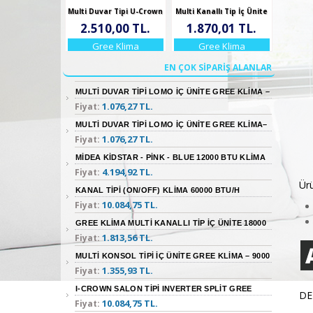
Multi Duvar Tipi U-Crown
Multi Kanallı Tip İç Ünite
İç Ünite 12000 BTU/h
Gree Klima 12000 BTU/h
2.510,00 TL.
1.870,01 TL.
Gree Klima
Gree Klima
EN ÇOK SIPARIŞ ALANLAR
MULTI DUVAR TIPI LOMO İÇ ÜNITE GREE KLIMA –
1.076,27 TL.
Fiyat:
9000 BTU/H
MULTI DUVAR TIPI LOMO İÇ ÜNITE GREE KLIMA–
1.076,27 TL.
Fiyat:
7000 BTU/H
MİDEA KİDSTAR - PİNK - BLUE 12000 BTU KLİMA
4.194,92 TL.
Fiyat:
Ür
KANAL TIPI (ON/OFF) KLIMA 60000 BTU/H
10.084,75 TL.
Fiyat:
GREE KLIMA MULTI KANALLI TIP İÇ ÜNITE 18000
1.813,56 TL.
Fiyat:
BTU/H
MULTI KONSOL TIPI İÇ ÜNITE GREE KLIMA – 9000
1.355,93 TL.
Fiyat:
BTU/H
I-CROWN SALON TIPI INVERTER SPLIT GREE
DE
10.084,75 TL.
Fiyat:
KLIMA 24000 BTU/H