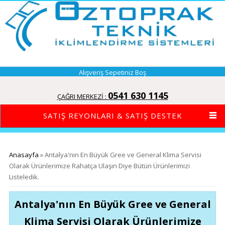
Alışveriş Sepetiniz Boş
0541 630 1145
ÇAĞRI MERKEZİ :
SATIŞ REYONLARI & SATIŞ DESTEK
Buradasınız
Anasayfa
» Antalya'nın En Büyük Gree ve General Klima Servisi
Olarak Ürünlerimize Rahatça Ulaşın Diye Bütün Ürünlerimizi
Listeledik.
Antalya'nın En Büyük Gree ve General
Klima Servisi Olarak Ürünlerimize