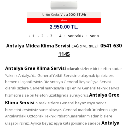
Ürün Kodu:
Viola 9000 BTU/h
A++
2.950,00 TL.
Sayfalar
1
2
3
4
sonraki ›
son »
0541 630
Antalya Midea Klima Servisi
ÇAĞRI MERKEZİ :
1145
Antalya Gree Klima Servisi
olarak
sizlere bir telefon kadar
Yakınız.Antalya’da General Yetkili Servisine ulaşmak için bizlere
hemen ulaşabilirsiniz. Biz Antalya General Beyaz Eşya Servisi
olarak sizlere General markasıyla ilgili en iyi General teknik servis
Antalya Gree
hizmetini size bir telefon uzaklığında sunuyoruz.
Klima Servisi
olarak sizlere General beyaz eşya servis
hizmetini kesintisiz sunmaktayız. General markalı ürünleriniz için
Antalya’daki Öztoprak Teknik irtibat numaralarımızdan bizlere
Antalya
ulaşabilirsiniz. Ayrıca beyaz eşya katagorisinde sadece