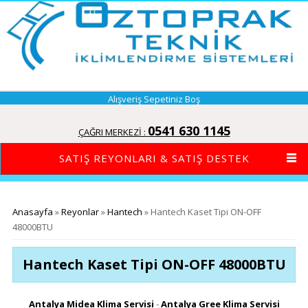
Alışveriş Sepetiniz Boş
0541 630 1145
ÇAĞRI MERKEZİ :
SATIŞ REYONLARI & SATIŞ DESTEK
Buradasınız
Anasayfa
»
Reyonlar
»
Hantech
» Hantech Kaset Tipi ON-OFF
48000BTU
Hantech Kaset Tipi ON-OFF 48000BTU
Antalya Midea Klima Servisi
-
Antalya Gree Klima Servisi